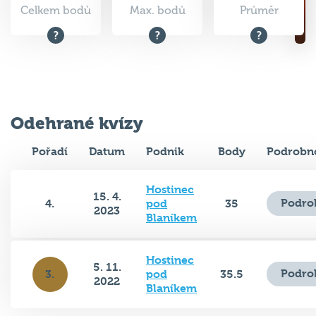
Celkem bodů
Max. bodů
Průměr
Odehrané kvízy
Pořadí
Datum
Podnik
Body
Podrobno
Hostinec
15. 4.
Podro
4.
pod
35
2023
Blaníkem
Hostinec
5. 11.
Podro
3.
pod
35.5
2022
Blaníkem