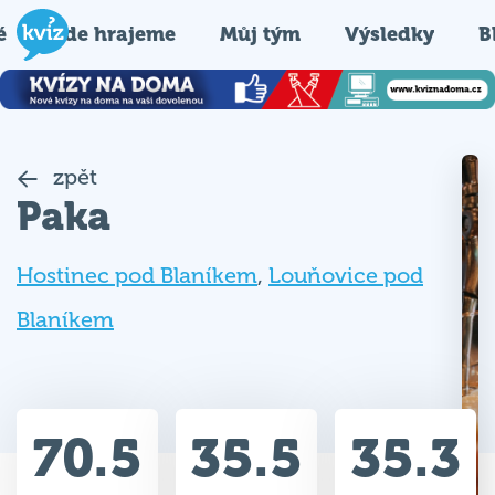
é
Kde hrajeme
Můj tým
Výsledky
B
zpět
Paka
Hostinec pod Blaníkem
,
Louňovice pod
Blaníkem
70.5
35.5
35.3