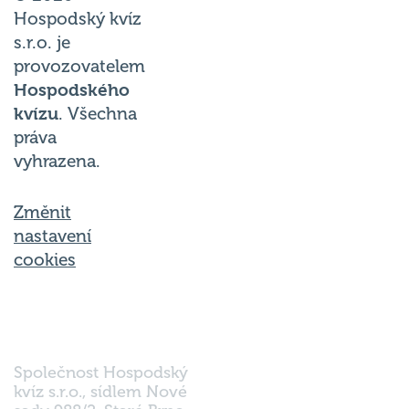
Hospodský kvíz
s.r.o. je
provozovatelem
Hospodského
kvízu
. Všechna
práva
vyhrazena.
Změnit
nastavení
cookies
Společnost Hospodský
kvíz s.r.o., sídlem Nové