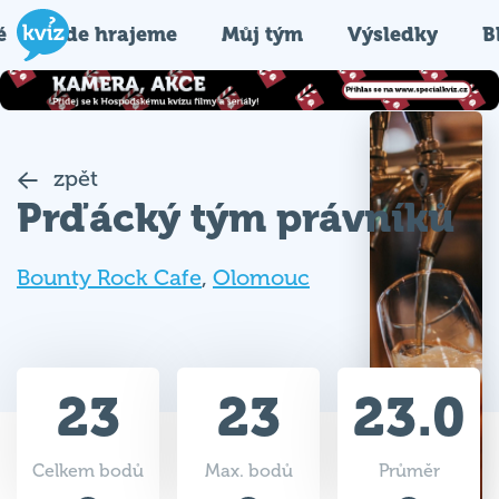
é
Kde hrajeme
Můj tým
Výsledky
B
zpět
Prďácký tým právníků
Bounty Rock Cafe
,
Olomouc
23
23
23.0
Celkem bodů
Max. bodů
Průměr