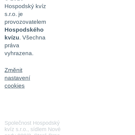
Hospodský kvíz
s.r.o. je
provozovatelem
Hospodského
kvízu
. Všechna
práva
vyhrazena.
Změnit
nastavení
cookies
Společnost Hospodský
kvíz s.r.o., sídlem Nové