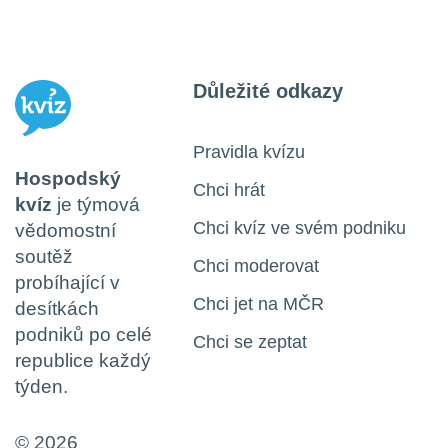
Důležité odkazy
Pravidla kvízu
Hospodský
Chci hrát
kvíz
je týmová
Chci kvíz ve svém podniku
vědomostní
soutěž
Chci moderovat
probíhající v
Chci jet na MČR
desítkách
podniků po celé
Chci se zeptat
republice každý
týden.
© 2026