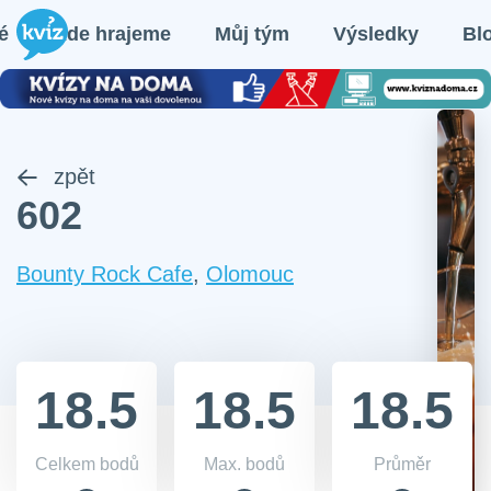
é
Kde hrajeme
Můj tým
Výsledky
Bl
zpět
602
Bounty Rock Cafe
,
Olomouc
18.5
18.5
18.5
Celkem bodů
Max. bodů
Průměr