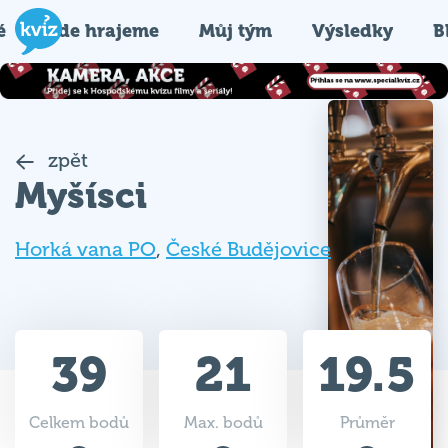
é
Kde hrajeme
Můj tým
Výsledky
B
zpět
Myšísci
Horká vana PO
,
České Budějovice
39
21
19.5
Celkem bodů
Max. bodů
Průměr