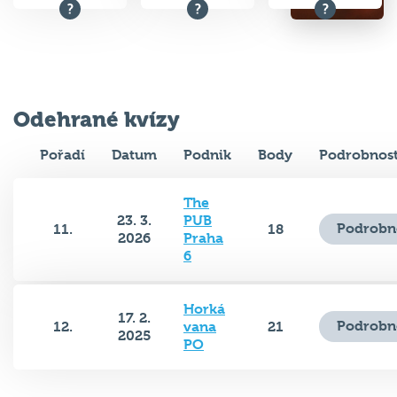
Odehrané kvízy
Pořadí
Datum
Podnik
Body
Podrobnost
The
23. 3.
PUB
Podrobn
11.
18
2026
Praha
6
Horká
17. 2.
Podrobn
12.
vana
21
2025
PO