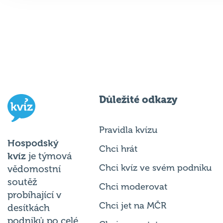
Důležité odkazy
Pravidla kvízu
Hospodský
Chci hrát
kvíz
je týmová
Chci kvíz ve svém podniku
vědomostní
soutěž
Chci moderovat
probíhající v
Chci jet na MČR
desítkách
podniků po celé