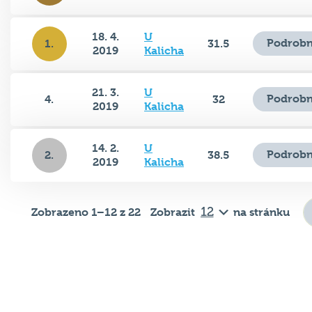
18. 4.
U
Podrobn
1.
31.5
2019
Kalicha
21. 3.
U
Podrobn
4.
32
2019
Kalicha
14. 2.
U
Podrobn
2.
38.5
2019
Kalicha
Zobrazeno 1–12 z 22
Zobrazit
na stránku