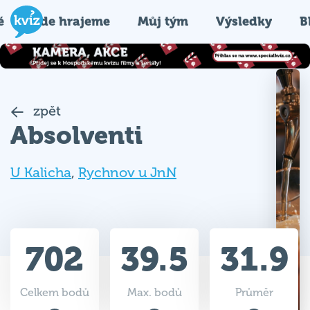
é
Kde hrajeme
Můj tým
Výsledky
B
zpět
Absolventi
U Kalicha
,
Rychnov u JnN
702
39.5
31.9
Celkem bodů
Max. bodů
Průměr