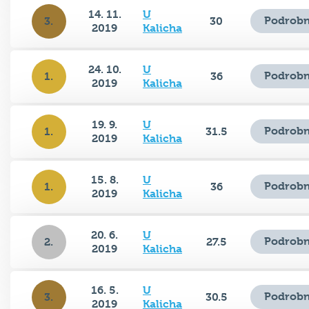
14. 11.
U
Podrobn
3.
30
2019
Kalicha
24. 10.
U
Podrobn
1.
36
2019
Kalicha
19. 9.
U
Podrobn
1.
31.5
2019
Kalicha
15. 8.
U
Podrobn
1.
36
2019
Kalicha
20. 6.
U
Podrobn
2.
27.5
2019
Kalicha
16. 5.
U
Podrobn
3.
30.5
2019
Kalicha