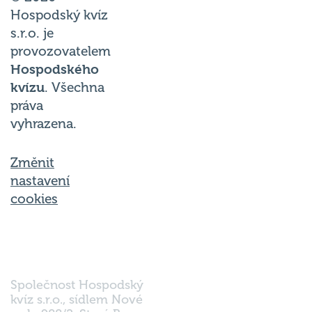
Hospodský kvíz
s.r.o. je
provozovatelem
Hospodského
kvízu
. Všechna
práva
vyhrazena.
Změnit
nastavení
cookies
Společnost Hospodský
kvíz s.r.o., sídlem Nové
sady 988/2, Staré Brno,