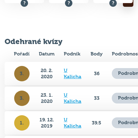
Odehrané kvízy
Pořadí
Datum
Podnik
Body
Podrobnos
20. 2.
U
Podrobn
3.
36
2020
Kalicha
23. 1.
U
Podrobn
3.
33
2020
Kalicha
19. 12.
U
Podrobn
1.
39.5
2019
Kalicha