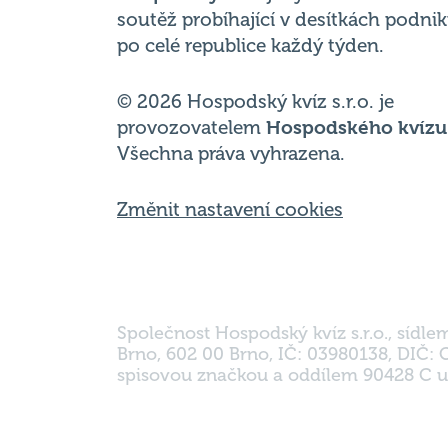
© 2026 Hospodský kvíz s.r.o. je
provozovatelem
Hospodského kvízu
Všechna práva vyhrazena.
Změnit nastavení cookies
Společnost Hospodský kvíz s.r.o., sídle
Brno, 602 00 Brno, IČ: 03980138, DIČ:
spisovou značkou a oddílem 90428 C u