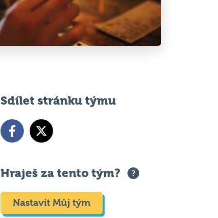
Sdílet stránku týmu
Hraješ za tento tým?
Nastavit Můj tým