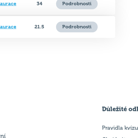
taurace
21.5
Podrobnosti
Důležité od
Pravidla kvízu
ní
Chci hrát
ků
Chci kvíz ve