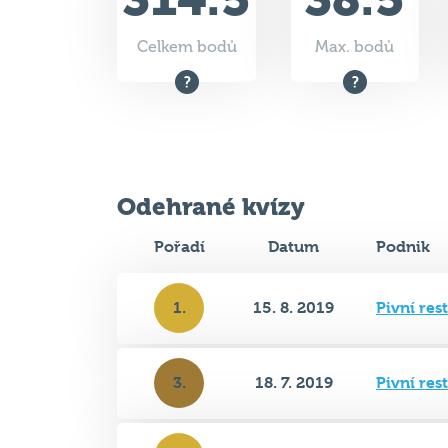
Odehrané kvízy
Pořadí
Datum
Podnik
1.
15. 8. 2019
Pivní res
3.
18. 7. 2019
Pivní res
1.
2. 5. 2019
Pivní res