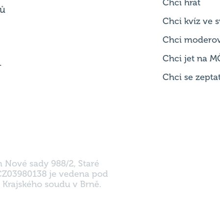
Chci modero
Chci jet na M
.
Chci se zepta
m Nové sady 988/2, Staré
 CZ03980138 je vedena pod
 Krajského soudu v Brně.