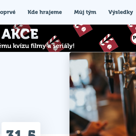
oprvé
Kde hrajeme
Můj tým
Výsledky
31.5
Průměr