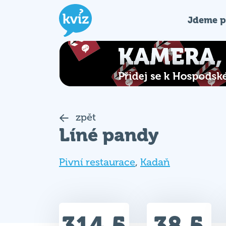
Jdeme p
zpět
Líné pandy
Pivní restaurace
,
Kadaň
314.5
38.5
Celkem bodů
Max. bodů