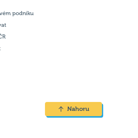
vat
ČR
t
Nahoru