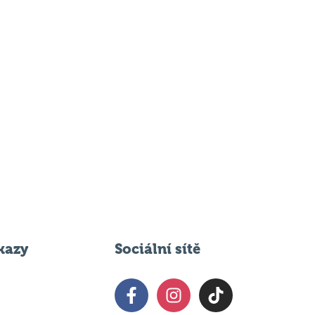
kazy
Sociální sítě
 svém podniku