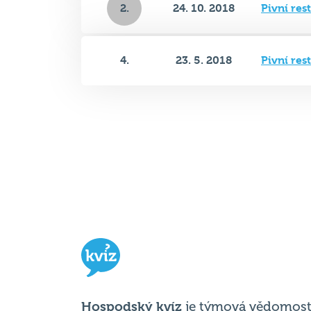
4.
23. 5. 2018
Pivní res
Hospodský kvíz
je týmová vědomost
soutěž probíhající v desítkách podni
po celé republice každý týden.