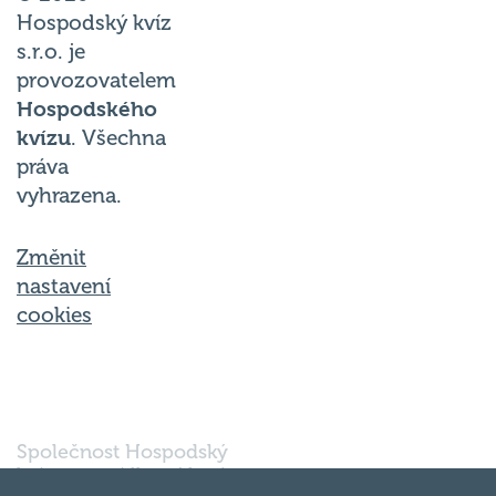
Hospodský kvíz
s.r.o. je
provozovatelem
Hospodského
kvízu
. Všechna
práva
vyhrazena.
Změnit
nastavení
cookies
Společnost Hospodský
kvíz s.r.o., sídlem Nové