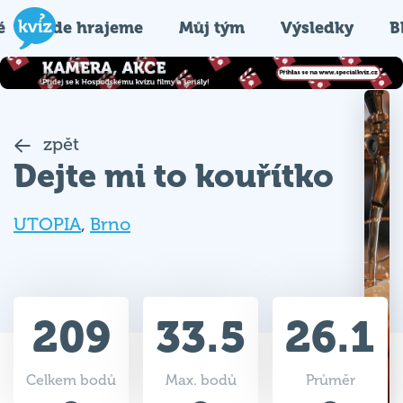
é
Kde hrajeme
Můj tým
Výsledky
B
zpět
Dejte mi to kouřítko
UTOPIA
,
Brno
209
33.5
26.1
Celkem bodů
Max. bodů
Průměr