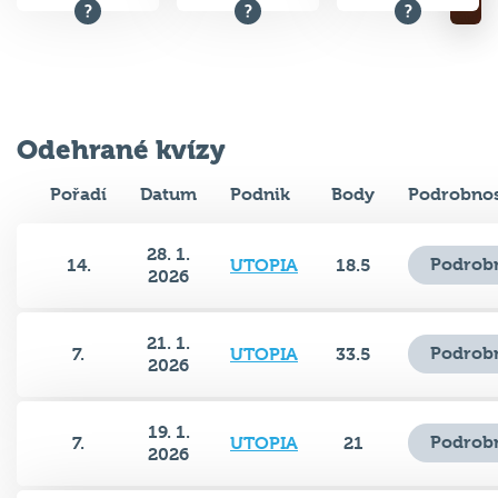
Odehrané kvízy
Pořadí
Datum
Podnik
Body
Podrobnos
28. 1.
Podrobn
14.
UTOPIA
18.5
2026
21. 1.
Podrobn
7.
UTOPIA
33.5
2026
19. 1.
Podrobn
7.
UTOPIA
21
2026