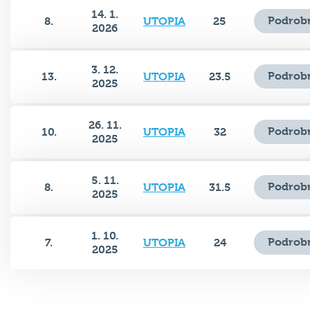
14. 1.
Podrobn
8.
UTOPIA
25
2026
3. 12.
Podrobn
13.
UTOPIA
23.5
2025
26. 11.
Podrobn
10.
UTOPIA
32
2025
5. 11.
Podrobn
8.
UTOPIA
31.5
2025
1. 10.
Podrobn
7.
UTOPIA
24
2025