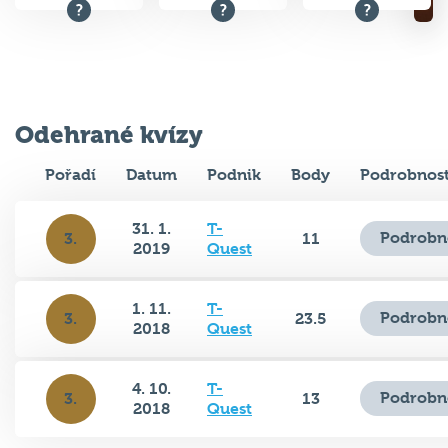
Odehrané kvízy
Pořadí
Datum
Podnik
Body
Podrobnost
31. 1.
T-
Podrobn
3.
11
2019
Quest
1. 11.
T-
Podrobn
3.
23.5
2018
Quest
4. 10.
T-
Podrobn
3.
13
2018
Quest