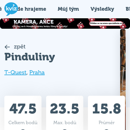
é
Kde hrajeme
Můj tým
Výsledky
B
zpět
Pinduliny
T-Quest
,
Praha
47.5
23.5
15.8
Celkem bodů
Max. bodů
Průměr