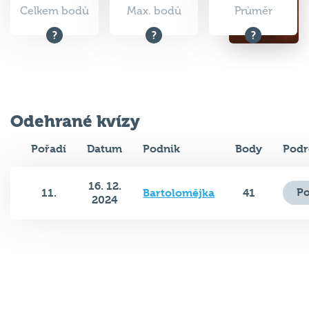
Celkem bodů
Max. bodů
Průměr
Odehrané kvízy
Pořadí
Datum
Podnik
Body
Podr
16. 12.
Po
11.
Bartolomějka
41
2024