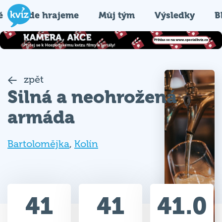
é
Kde hrajeme
Můj tým
Výsledky
B
zpět
Silná a neohrožená
armáda
Bartolomějka
,
Kolín
41
41
41.0