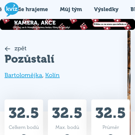
é
Kde hrajeme
Můj tým
Výsledky
B
zpět
Pozůstalí
Bartolomějka
,
Kolín
32.5
32.5
32.5
Celkem bodů
Max. bodů
Průměr