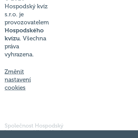
Hospodský kvíz
s.r.o. je
provozovatelem
Hospodského
kvízu
. Všechna
práva
vyhrazena.
Změnit
nastavení
cookies
Společnost Hospodský
kvíz s.r.o., sídlem Nové