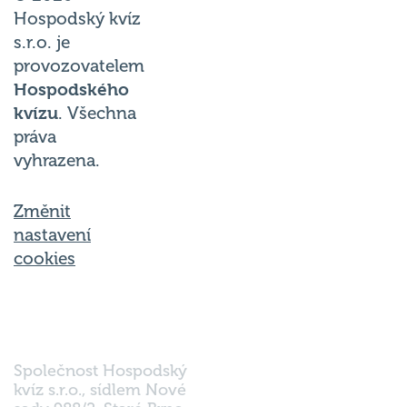
Hospodský kvíz
s.r.o. je
provozovatelem
Hospodského
kvízu
. Všechna
práva
vyhrazena.
Změnit
nastavení
cookies
Společnost Hospodský
kvíz s.r.o., sídlem Nové