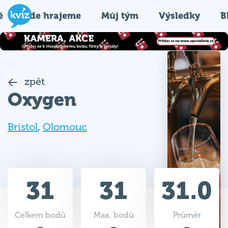
é
Kde hrajeme
Můj tým
Výsledky
B
zpět
Oxygen
Bristol
,
Olomouc
31
31
31.0
Celkem bodů
Max. bodů
Průměr