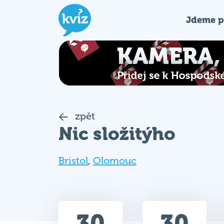
Jdeme p
zpět
Nic složitýho
Bristol
,
Olomouc
30
30
Celkem bodů
Max. bodů