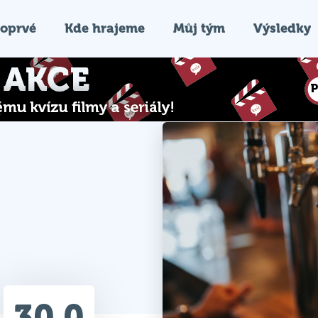
oprvé
Kde hrajeme
Můj tým
Výsledky
30.0
Průměr