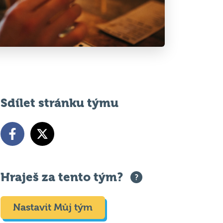
Sdílet stránku týmu
Hraješ za tento tým?
Nastavit Můj tým