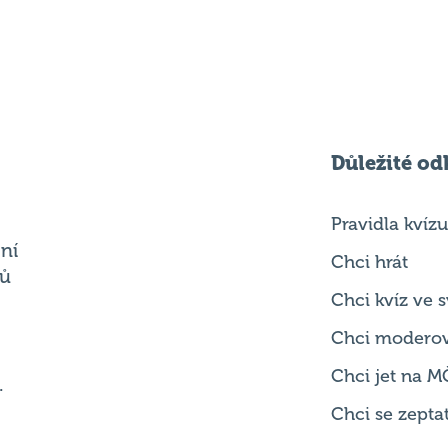
Důležité od
Pravidla kvízu
ní
Chci hrát
ků
Chci kvíz ve
Chci modero
Chci jet na M
.
Chci se zepta