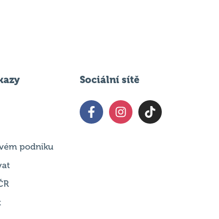
kazy
Sociální sítě
 svém podniku
vat
ČR
t