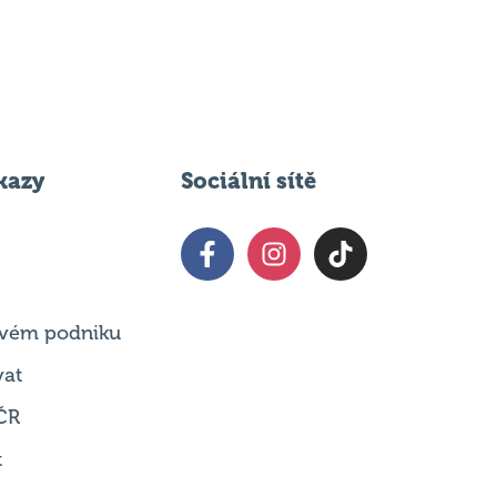
kazy
Sociální sítě
 svém podniku
vat
ČR
t