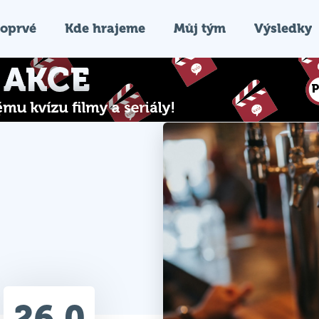
oprvé
Kde hrajeme
Můj tým
Výsledky
26.0
Průměr