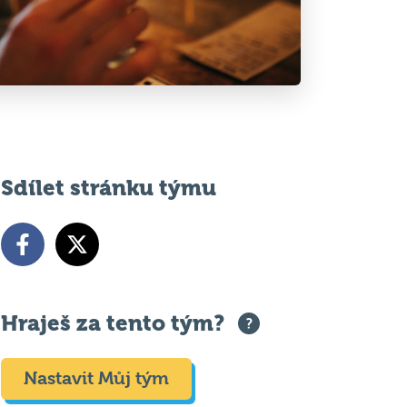
Sdílet stránku týmu
Hraješ za tento tým?
Nastavit Můj tým