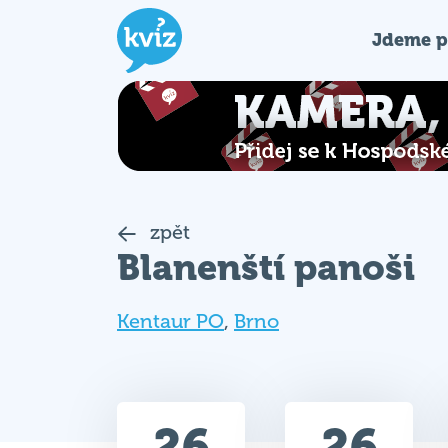
Jdeme p
zpět
Blanenští panoši
Kentaur PO
,
Brno
26
26
Celkem bodů
Max. bodů