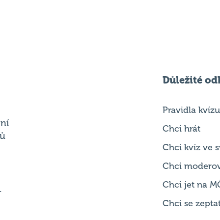
Důležité od
Pravidla kvízu
ní
Chci hrát
ků
Chci kvíz ve
Chci modero
Chci jet na M
.
Chci se zepta