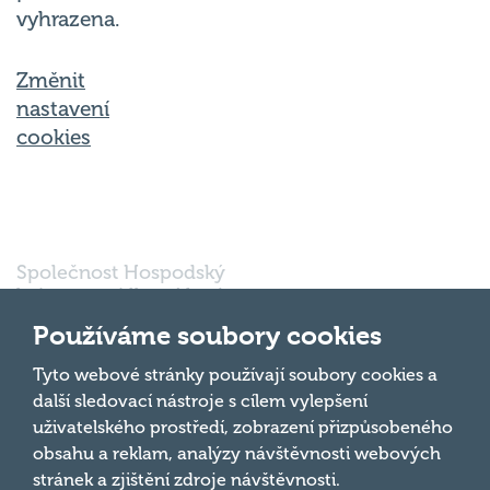
vyhrazena.
Změnit
nastavení
cookies
Společnost Hospodský
kvíz s.r.o., sídlem Nové
sady 988/2, Staré Brno,
Používáme soubory cookies
602 00 Brno, IČ:
03980138, DIČ:
Nahoru
Tyto webové stránky používají soubory cookies a
CZ03980138 je vedena
další sledovací nástroje s cílem vylepšení
pod spisovou značkou
uživatelského prostředí, zobrazení přizpůsobeného
a oddílem 90428 C u
obsahu a reklam, analýzy návštěvnosti webových
Krajského soudu v
Brně.
stránek a zjištění zdroje návštěvnosti.