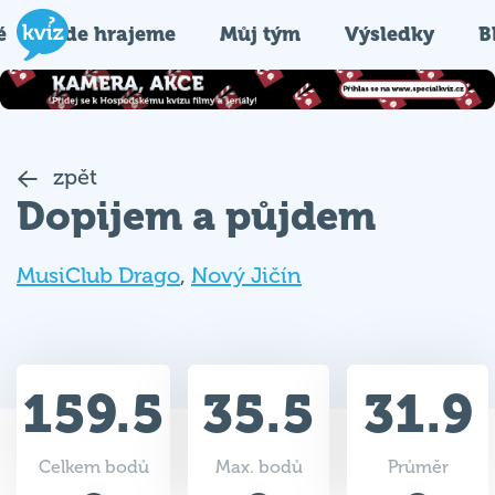
é
Kde hrajeme
Můj tým
Výsledky
B
zpět
Dopijem a půjdem
MusiClub Drago
,
Nový Jičín
159.5
35.5
31.9
Celkem bodů
Max. bodů
Průměr