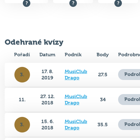
Odehrané kvízy
Pořadí
Datum
Podnik
Body
Podrobno
17. 8.
MusiClub
Podro
3.
27.5
2019
Drago
27. 12.
MusiClub
Podro
11.
34
2018
Drago
15. 6.
MusiClub
Podro
3.
35.5
2018
Drago