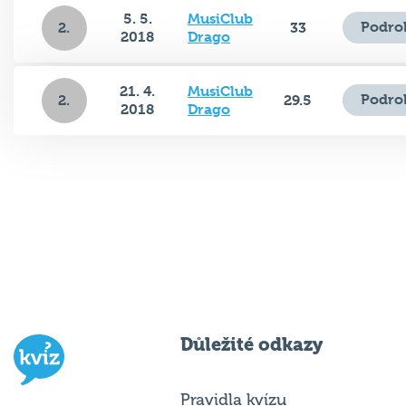
5. 5.
MusiClub
Podro
2.
33
2018
Drago
21. 4.
MusiClub
Podro
2.
29.5
2018
Drago
Důležité odkazy
Pravidla kvízu