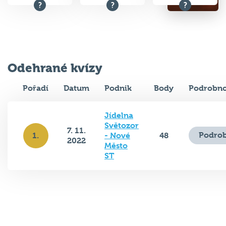
Odehrané kvízy
Pořadí
Datum
Podnik
Body
Podrobno
Jídelna
Světozor
7. 11.
Podrob
1.
- Nové
48
2022
Město
ST