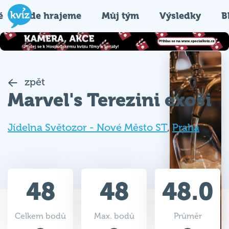
é
Kde hrajeme
Můj tým
Výsledky
B
zpět
Marvel's Terezini exoši
Jídelna Světozor - Nové Město ST
,
Praha
48
48
48.0
Celkem bodů
Max. bodů
Průměr