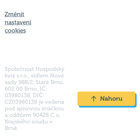
Změnit
nastavení
cookies
Společnost Hospodský
kvíz s.r.o., sídlem Nové
sady 988/2, Staré Brno,
602 00 Brno, IČ:
03980138, DIČ:
Nahoru
CZ03980138 je vedena
pod spisovou značkou
a oddílem 90428 C u
Krajského soudu v
Brně.