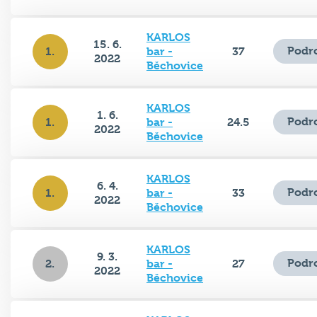
KARLOS
15. 6.
Podr
1.
bar -
37
2022
Běchovice
KARLOS
1. 6.
Podr
1.
bar -
24.5
2022
Běchovice
KARLOS
6. 4.
Podr
1.
bar -
33
2022
Běchovice
KARLOS
9. 3.
Podr
2.
bar -
27
2022
Běchovice
KARLOS
23. 2.