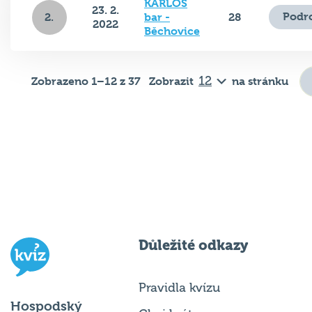
Podr
2.
bar -
28
2022
Běchovice
Zobrazeno 1–12 z 37
Zobrazit
na stránku
Důležité odkazy
Pravidla kvízu
Hospodský
Chci hrát
kvíz
je týmová