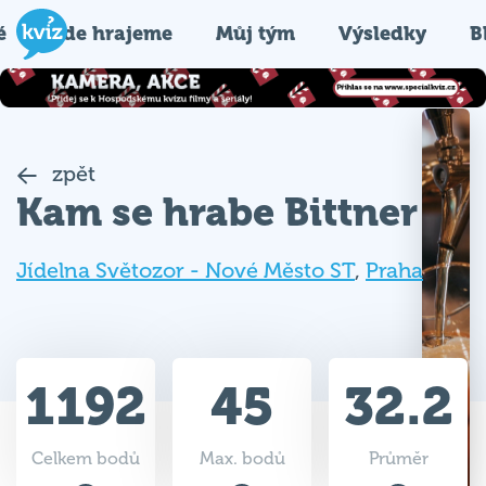
é
Kde hrajeme
Můj tým
Výsledky
B
zpět
Kam se hrabe Bittner
Jídelna Světozor - Nové Město ST
,
Praha
1192
45
32.2
Celkem bodů
Max. bodů
Průměr