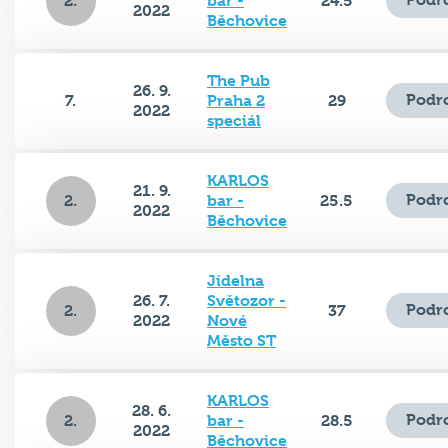
Běchovice
The Pub
26. 9.
Podr
7.
Praha 2
29
2022
speciál
KARLOS
21. 9.
Podr
2.
bar -
25.5
2022
Běchovice
Jídelna
26. 7.
Světozor -
Podr
2.
37
2022
Nové
Město ST
KARLOS
28. 6.
Podr
2.
bar -
28.5
2022
Běchovice