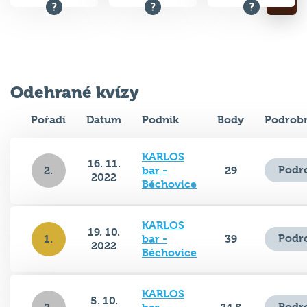
Odehrané kvízy
Pořadí
Datum
Podnik
Body
Podrobn
KARLOS
16. 11.
Podr
2.
bar -
29
2022
Běchovice
KARLOS
19. 10.
Podr
1.
bar -
39
2022
Běchovice
KARLOS
5. 10.
Podr
2.
bar -
24.5
2022