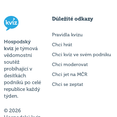
Důležité odkazy
Pravidla kvízu
Hospodský
Chci hrát
kvíz
je týmová
Chci kvíz ve svém podniku
vědomostní
soutěž
Chci moderovat
probíhající v
Chci jet na MČR
desítkách
podniků po celé
Chci se zeptat
republice každý
týden.
© 2026