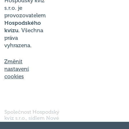
Hospodský kvíz
s.r.o. je
provozovatelem
Hospodského
kvízu
. Všechna
práva
vyhrazena.
Změnit
nastavení
cookies
Společnost Hospodský
kvíz s.r.o., sídlem Nové