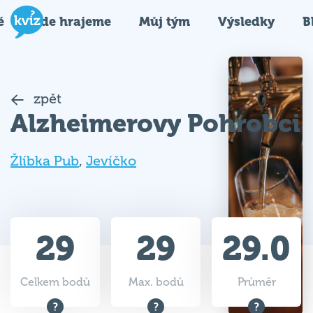
é
Kde hrajeme
Můj tým
Výsledky
B
zpět
Alzheimerovy Pohrobci
Žlíbka Pub
,
Jevíčko
29
29
29.0
Celkem bodů
Max. bodů
Průměr