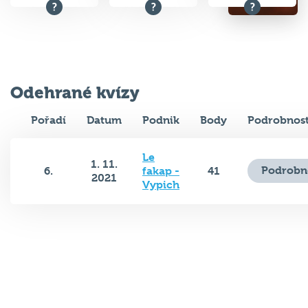
Odehrané kvízy
Pořadí
Datum
Podnik
Body
Podrobnost
Le
1. 11.
Podrobn
6.
fakap -
41
2021
Vypich