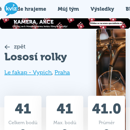
é
Kde hrajeme
Můj tým
Výsledky
B
zpět
Lososí rolky
Le fakap - Vypich
,
Praha
41
41
41.0
Celkem bodů
Max. bodů
Průměr