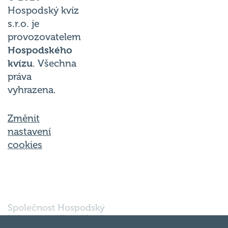
Hospodský kvíz
s.r.o. je
provozovatelem
Hospodského
kvízu
. Všechna
práva
vyhrazena.
Změnit
nastavení
cookies
Společnost Hospodský
kvíz s.r.o., sídlem Nové