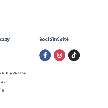
kazy
Sociální sítě
 svém podniku
vat
ČR
t