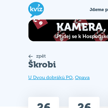
Jdeme p
zpět
Škrobi
U Dvou dobráků PO
,
Opava
26
26