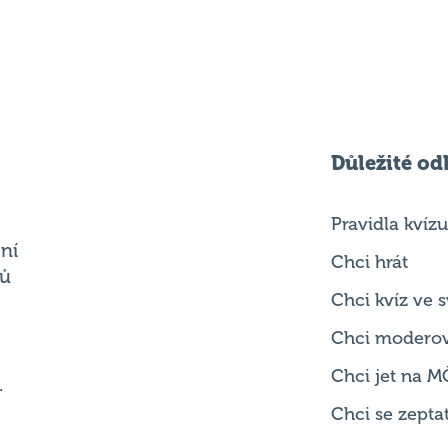
Důležité od
Pravidla kvízu
ní
Chci hrát
ků
Chci kvíz ve
Chci modero
Chci jet na M
.
Chci se zepta