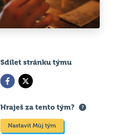
Sdílet stránku týmu
Hraješ za tento tým?
Nastavit Můj tým