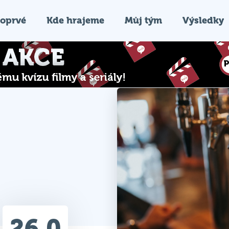
oprvé
Kde hrajeme
Můj tým
Výsledky
26.0