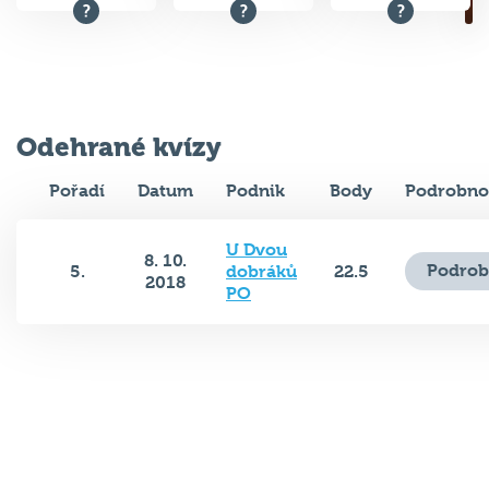
Odehrané kvízy
Pořadí
Datum
Podnik
Body
Podrobno
U Dvou
8. 10.
Podrob
5.
dobráků
22.5
2018
PO