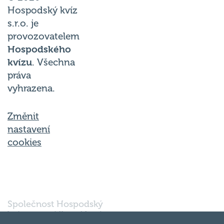
Hospodský kvíz
s.r.o. je
provozovatelem
Hospodského
kvízu
. Všechna
práva
vyhrazena.
Změnit
nastavení
cookies
Společnost Hospodský
kvíz s.r.o., sídlem Nové