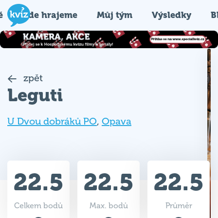
é
Kde hrajeme
Můj tým
Výsledky
B
zpět
Leguti
U Dvou dobráků PO
,
Opava
22.5
22.5
22.5
Celkem bodů
Max. bodů
Průměr