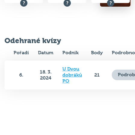
Odehrané kvízy
Pořadí
Datum
Podnik
Body
Podrobno
U Dvou
18. 3.
Podrob
6.
dobráků
21
2024
PO