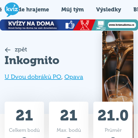
é
Kde hrajeme
Můj tým
Výsledky
B
zpět
Inkognito
U Dvou dobráků PO
,
Opava
21
21
21.0
Celkem bodů
Max. bodů
Průměr