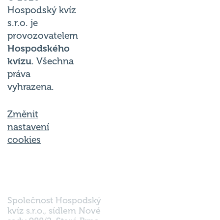
Hospodský kvíz
s.r.o. je
provozovatelem
Hospodského
kvízu
. Všechna
práva
vyhrazena.
Změnit
nastavení
cookies
Společnost Hospodský
kvíz s.r.o., sídlem Nové