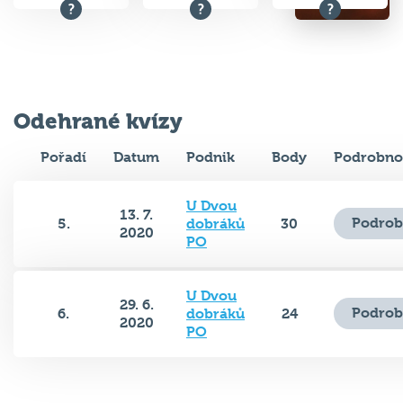
Odehrané kvízy
Pořadí
Datum
Podnik
Body
Podrobno
U Dvou
13. 7.
Podrob
5.
dobráků
30
2020
PO
U Dvou
29. 6.
Podrob
6.
dobráků
24
2020
PO