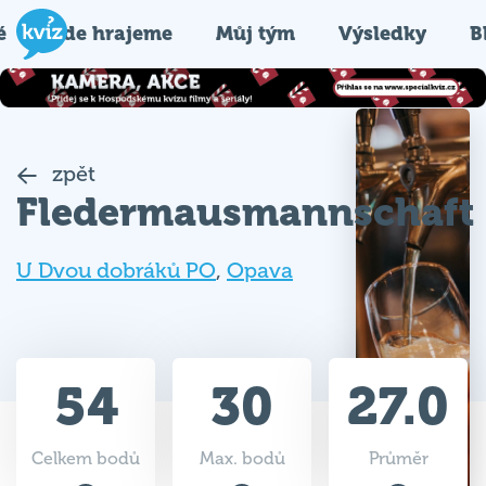
é
Kde hrajeme
Můj tým
Výsledky
B
zpět
Fledermausmannschaft
U Dvou dobráků PO
,
Opava
54
30
27.0
Celkem bodů
Max. bodů
Průměr