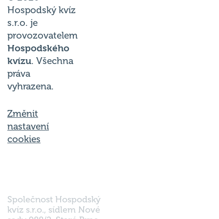
Hospodský kvíz
s.r.o. je
provozovatelem
Hospodského
kvízu
. Všechna
práva
vyhrazena.
Změnit
nastavení
cookies
Společnost Hospodský
kvíz s.r.o., sídlem Nové