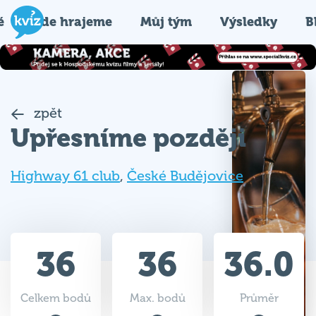
é
Kde hrajeme
Můj tým
Výsledky
B
zpět
Upřesníme později
Highway 61 club
,
České Budějovice
36
36
36.0
Celkem bodů
Max. bodů
Průměr