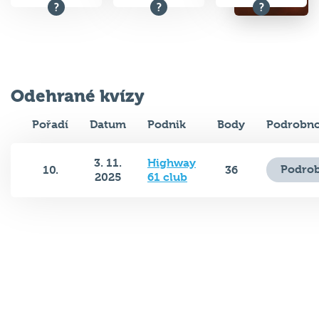
Odehrané kvízy
Pořadí
Datum
Podnik
Body
Podrobno
3. 11.
Highway
Podrob
10.
36
2025
61 club