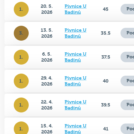
20. 5.
Pivnice U
Po
1.
45
2026
Badinů
13. 5.
Pivnice U
Po
3.
35.5
2026
Badinů
6. 5.
Pivnice U
Po
1.
37.5
2026
Badinů
29. 4.
Pivnice U
Po
1.
40
2026
Badinů
22. 4.
Pivnice U
Po
1.
39.5
2026
Badinů
15. 4.
Pivnice U
Po
1.
41
2026
Badinů