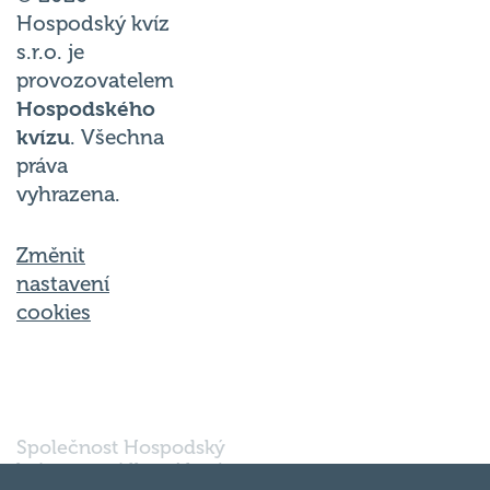
Hospodský kvíz
s.r.o. je
provozovatelem
Hospodského
kvízu
. Všechna
práva
vyhrazena.
Změnit
nastavení
cookies
Společnost Hospodský
kvíz s.r.o., sídlem Nové