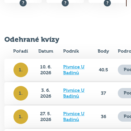
Odehrané kvízy
Pořadí
Datum
Podnik
Body
Podro
10. 6.
Pivnice U
Po
1.
40.5
2026
Badinů
3. 6.
Pivnice U
Po
1.
37
2026
Badinů
27. 5.
Pivnice U
Po
1.
36
2026
Badinů