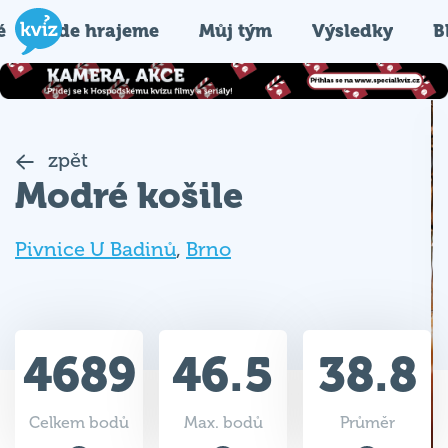
é
Kde hrajeme
Můj tým
Výsledky
B
zpět
Modré košile
Pivnice U Badinů
,
Brno
4689
46.5
38.8
Celkem bodů
Max. bodů
Průměr