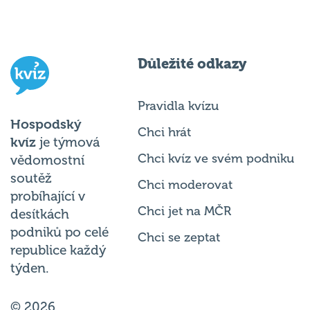
Důležité odkazy
Pravidla kvízu
Hospodský
Chci hrát
kvíz
je týmová
Chci kvíz ve svém podniku
vědomostní
soutěž
Chci moderovat
probíhající v
Chci jet na MČR
desítkách
podniků po celé
Chci se zeptat
republice každý
týden.
© 2026