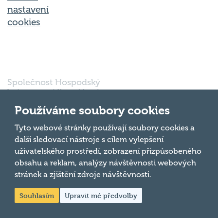
nastavení
cookies
Společnost Hospodský
kvíz s.r.o., sídlem Nové
sady 988/2, Staré Brno,
Používáme soubory cookies
602 00 Brno, IČ:
03980138, DIČ:
Nahoru
Tyto webové stránky používají soubory cookies a
CZ03980138 je vedena
další sledovací nástroje s cílem vylepšení
pod spisovou značkou
uživatelského prostředí, zobrazení přizpůsobeného
a oddílem 90428 C u
obsahu a reklam, analýzy návštěvnosti webových
Krajského soudu v
Brně.
stránek a zjištění zdroje návštěvnosti.
Souhlasím
Upravit mé předvolby