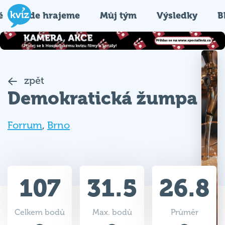
é
Kde hrajeme
Můj tým
Výsledky
B
zpět
Demokratická žumpa
Forrum
,
Brno
107
31.5
26.8
Celkem bodů
Max. bodů
Průměr