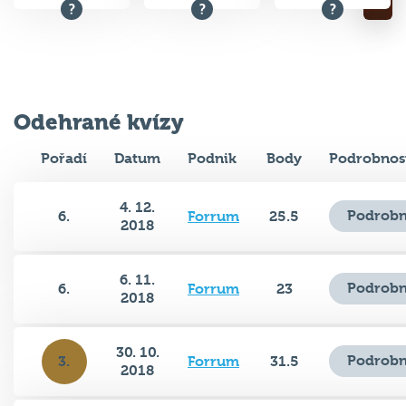
Odehrané kvízy
Pořadí
Datum
Podnik
Body
Podrobnos
4. 12.
Podrobn
6.
Forrum
25.5
2018
6. 11.
Podrobn
6.
Forrum
23
2018
30. 10.
Podrobn
3.
Forrum
31.5
2018