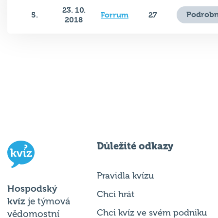
23. 10.
Podrobn
5.
Forrum
27
2018
Důležité odkazy
Pravidla kvízu
Hospodský
Chci hrát
kvíz
je týmová
Chci kvíz ve svém podniku
vědomostní