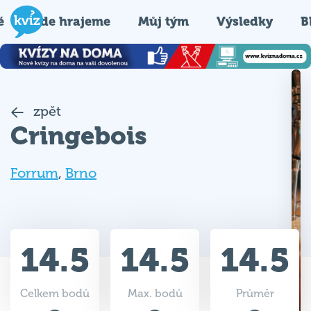
é
Kde hrajeme
Můj tým
Výsledky
B
zpět
Cringebois
Forrum
,
Brno
14.5
14.5
14.5
Celkem bodů
Max. bodů
Průměr