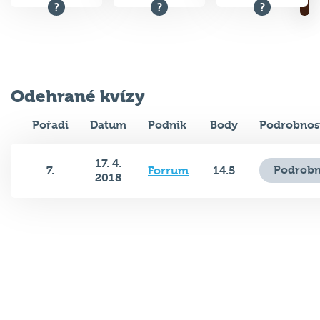
Odehrané kvízy
Pořadí
Datum
Podnik
Body
Podrobnos
17. 4.
Podrobn
7.
Forrum
14.5
2018