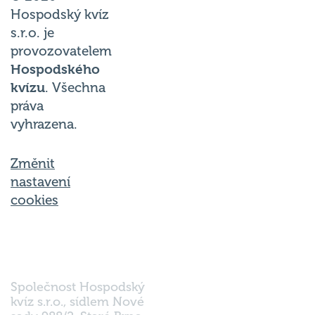
Hospodský kvíz
s.r.o. je
provozovatelem
Hospodského
kvízu
. Všechna
práva
vyhrazena.
Změnit
nastavení
cookies
Společnost Hospodský
kvíz s.r.o., sídlem Nové