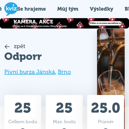
é
Kde hrajeme
Můj tým
Výsledky
B
zpět
Odporr
Pivní burza Jánská
,
Brno
25
25
25.0
Celkem bodů
Max. bodů
Průměr