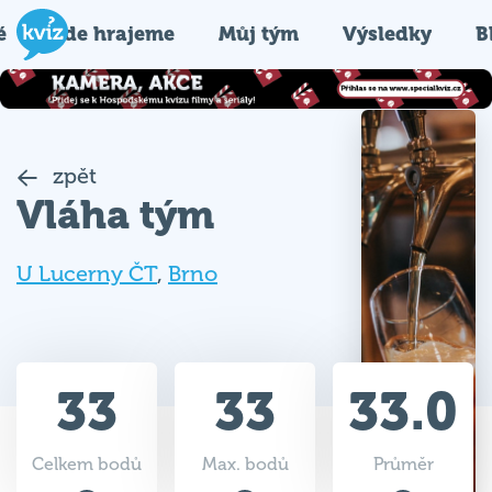
é
Kde hrajeme
Můj tým
Výsledky
B
zpět
Vláha tým
U Lucerny ČT
,
Brno
33
33
33.0
Celkem bodů
Max. bodů
Průměr