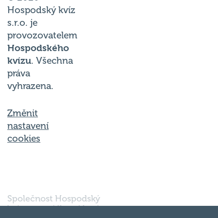
Hospodský kvíz
s.r.o. je
provozovatelem
Hospodského
kvízu
. Všechna
práva
vyhrazena.
Změnit
nastavení
cookies
Společnost Hospodský
kvíz s.r.o., sídlem Nové