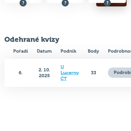
Odehrané kvízy
Pořadí
Datum
Podnik
Body
Podrobnos
U
2. 10.
Podrob
6.
Lucerny
33
2025
ČT