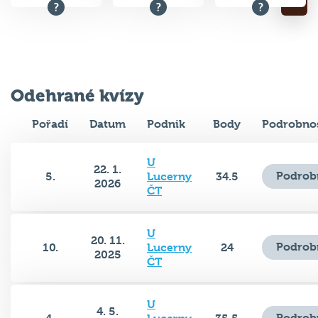
Odehrané kvízy
Pořadí
Datum
Podnik
Body
Podrobnos
U
22. 1.
Podrob
5.
Lucerny
34.5
2026
ČT
U
20. 11.
Podrob
10.
Lucerny
24
2025
ČT
U
4. 5.
Podrob