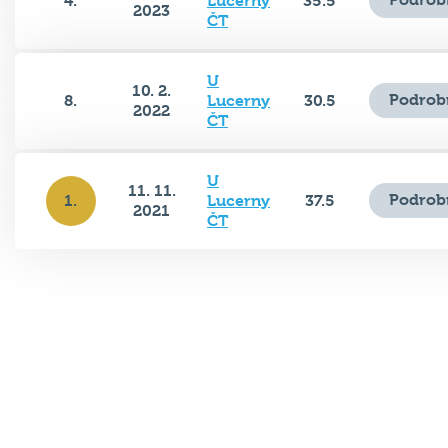
4.
Lucerny
35.5
2023
ČT
U
10. 2.
Podrob
8.
Lucerny
30.5
2022
ČT
U
11. 11.
Podrob
1.
Lucerny
37.5
2021
ČT