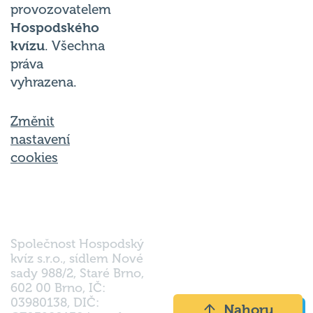
provozovatelem
Hospodského
kvízu
. Všechna
práva
vyhrazena.
Změnit
nastavení
cookies
Společnost Hospodský
kvíz s.r.o., sídlem Nové
sady 988/2, Staré Brno,
602 00 Brno, IČ:
03980138, DIČ:
Nahoru