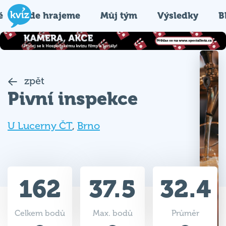
é
Kde hrajeme
Můj tým
Výsledky
B
zpět
Pivní inspekce
U Lucerny ČT
,
Brno
162
37.5
32.4
Celkem bodů
Max. bodů
Průměr