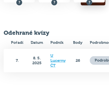
Odehrané kvízy
Pořadí
Datum
Podnik
Body
Podrobnos
U
8. 5.
Podrob
7.
Lucerny
26
2025
ČT