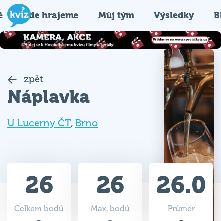
é
Kde hrajeme
Můj tým
Výsledky
B
zpět
Náplavka
U Lucerny ČT
,
Brno
26
26
26.0
Celkem bodů
Max. bodů
Průměr