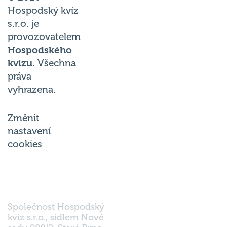
Hospodský kvíz
s.r.o. je
provozovatelem
Hospodského
kvízu
. Všechna
práva
vyhrazena.
Změnit
nastavení
cookies
Společnost Hospodský
kvíz s.r.o., sídlem Nové
sady 988/2, Staré Brno,