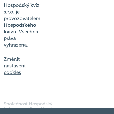
Hospodský kvíz
s.r.o. je
provozovatelem
Hospodského
kvízu
. Všechna
práva
vyhrazena.
Změnit
nastavení
cookies
Společnost Hospodský
kvíz s.r.o., sídlem Nové