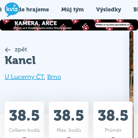
é
Kde hrajeme
Můj tým
Výsledky
B
zpět
Kancl
U Lucerny ČT
,
Brno
38.5
38.5
38.5
Celkem bodů
Max. bodů
Průměr