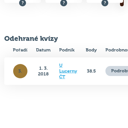
Odehrané kvízy
Pořadí
Datum
Podnik
Body
Podrobnos
U
1. 3.
Podrob
3.
Lucerny
38.5
2018
ČT