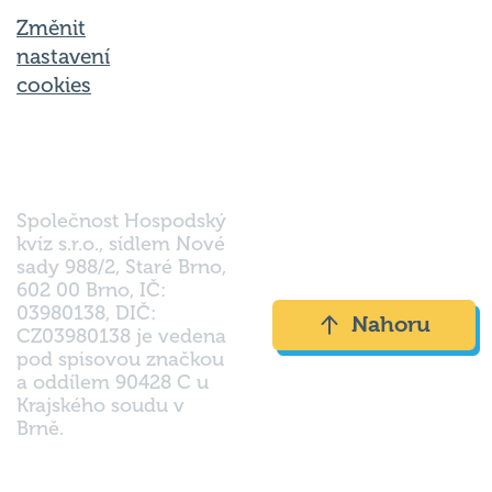
Změnit
nastavení
cookies
Společnost Hospodský
kvíz s.r.o., sídlem Nové
sady 988/2, Staré Brno,
602 00 Brno, IČ:
03980138, DIČ:
Nahoru
CZ03980138 je vedena
pod spisovou značkou
a oddílem 90428 C u
Krajského soudu v
Brně.