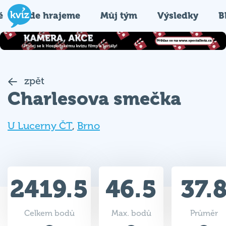
é
Kde hrajeme
Můj tým
Výsledky
B
zpět
Charlesova smečka
U Lucerny ČT
,
Brno
2419.5
46.5
37.
Celkem bodů
Max. bodů
Průměr