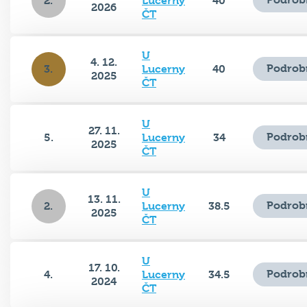
ČT
U
4. 12.
Podrob
3.
Lucerny
40
2025
ČT
U
27. 11.
Podrob
5.
Lucerny
34
2025
ČT
U
13. 11.
Podrob
2.
Lucerny
38.5
2025
ČT
U
17. 10.
Podrob
4.
Lucerny
34.5
2024
ČT