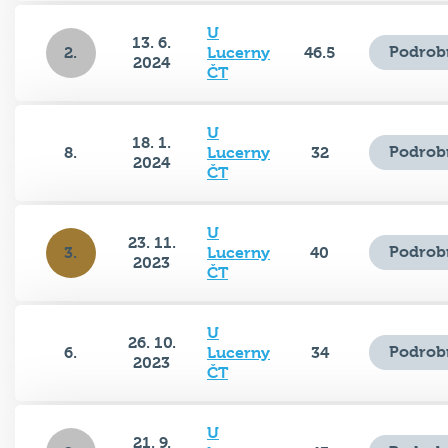
U
13. 6.
Podrob
2.
Lucerny
46.5
2024
ČT
U
18. 1.
Podrob
8.
Lucerny
32
2024
ČT
U
23. 11.
Podrob
3.
Lucerny
40
2023
ČT
U
26. 10.
Podrob
6.
Lucerny
34
2023
ČT
U
21. 9.
Podrob
2.
Lucerny
43
2023