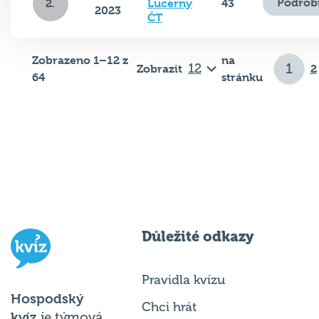
ČT
Zobrazeno 1–12 z
na
Zobrazit
2
64
stránku
Důležité odkazy
Pravidla kvízu
Hospodský
Chci hrát
kvíz
je týmová