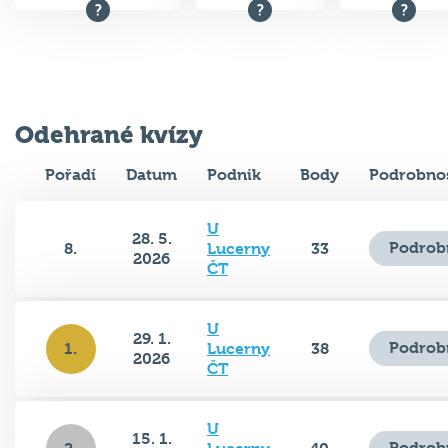
Odehrané kvízy
Pořadí
Datum
Podnik
Body
Podrobnos
U
28. 5.
Podrob
8.
Lucerny
33
2026
ČT
U
29. 1.
Podrob
1.
Lucerny
38
2026
ČT
U
15. 1.
Podrob
2.
Lucerny
40
2026