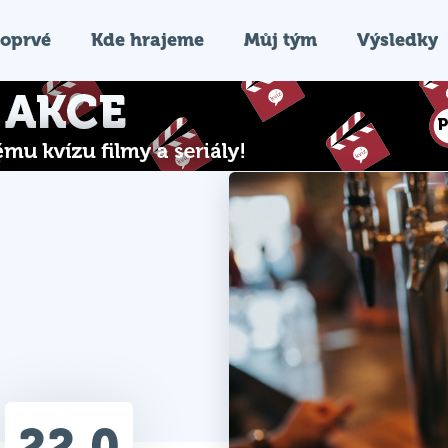
oprvé
Kde hrajeme
Můj tým
Výsledky
22.0
Průměr