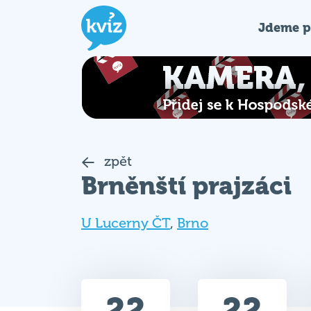
Jdeme p
zpět
Brněnští prajzáci
U Lucerny ČT
,
Brno
22
22
Celkem bodů
Max. bodů