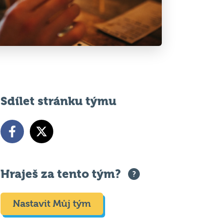
Sdílet stránku týmu
Hraješ za tento tým?
Nastavit Můj tým