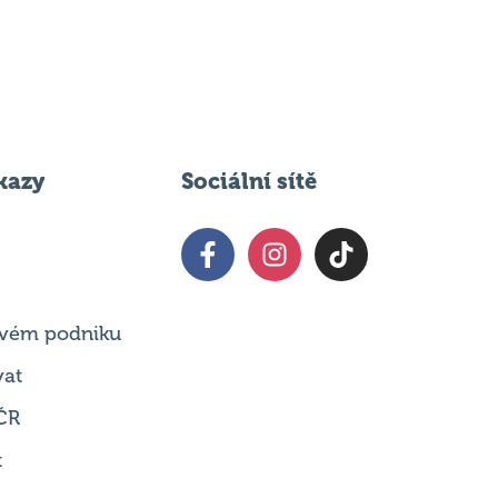
kazy
Sociální sítě
 svém podniku
vat
ČR
t