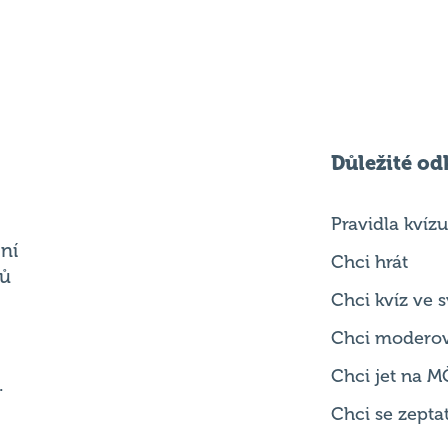
Důležité od
Pravidla kvízu
ní
Chci hrát
ků
Chci kvíz ve
Chci modero
Chci jet na M
.
Chci se zepta