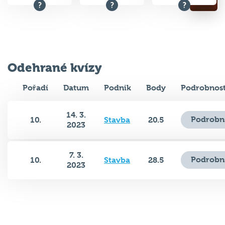
Odehrané kvízy
Pořadí
Datum
Podnik
Body
Podrobnost
14. 3.
Podrobn
10.
Stavba
20.5
2023
7. 3.
Podrobn
10.
Stavba
28.5
2023