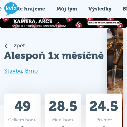
é
Kde hrajeme
Můj tým
Výsledky
B
zpět
Alespoň 1x měsíčně
Stavba
,
Brno
49
28.5
24.5
Celkem bodů
Max. bodů
Průměr