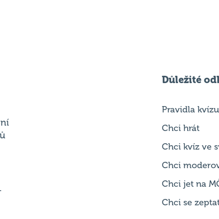
Důležité od
Pravidla kvízu
ní
Chci hrát
ků
Chci kvíz ve
Chci modero
Chci jet na M
.
Chci se zepta