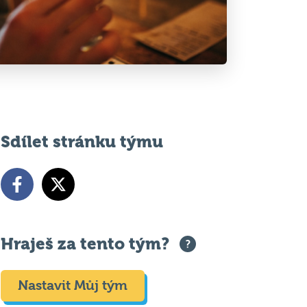
Sdílet stránku týmu
Hraješ za tento tým?
Nastavit Můj tým