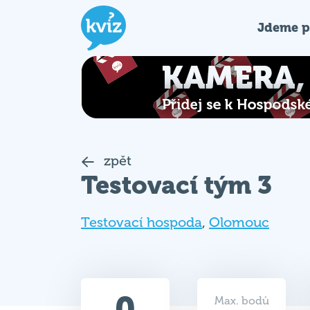
Jdeme p
zpět
Testovací tým 3
Testovací hospoda
,
Olomouc
0
Max. bodů