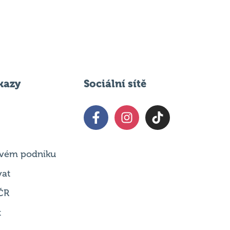
kazy
Sociální sítě
 svém podniku
vat
ČR
t