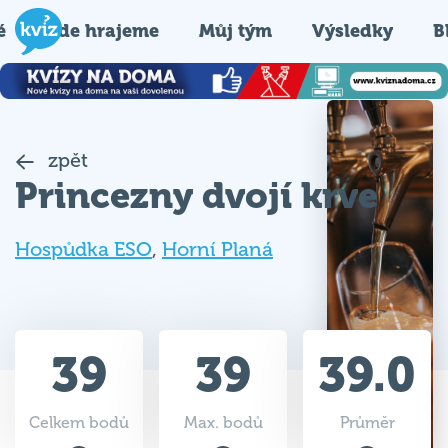
é
Kde hrajeme
Můj tým
Výsledky
B
zpět
Princezny dvojí krve
Hospůdka ESO
,
Horní Planá
39
39
39.0
Celkem bodů
Max. bodů
Průměr