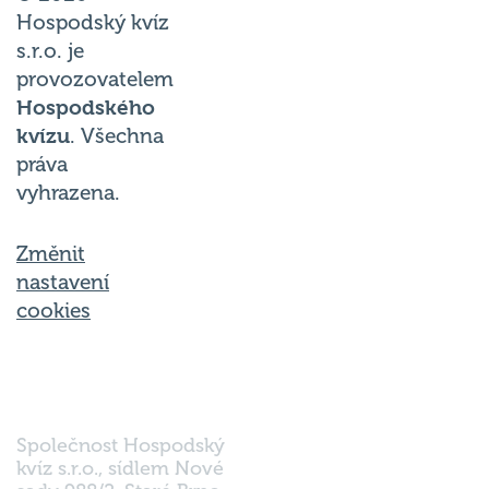
Hospodský kvíz
s.r.o. je
provozovatelem
Hospodského
kvízu
. Všechna
práva
vyhrazena.
Změnit
nastavení
cookies
Společnost Hospodský
kvíz s.r.o., sídlem Nové