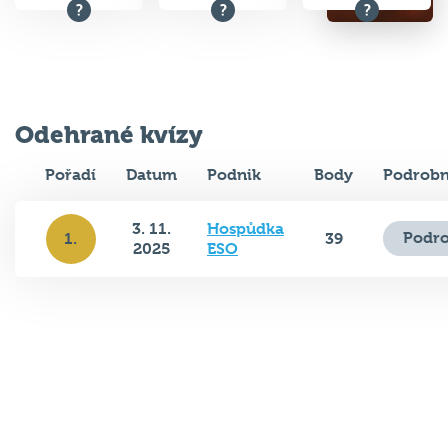
Odehrané kvízy
Pořadí
Datum
Podnik
Body
Podrobn
3. 11.
Hospůdka
Podro
1.
39
2025
ESO