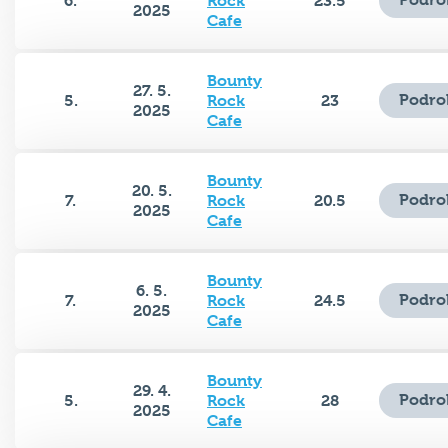
Cafe
Bounty
27. 5.
Podro
5.
Rock
23
2025
Cafe
Bounty
20. 5.
Podro
7.
Rock
20.5
2025
Cafe
Bounty
6. 5.
Podro
7.
Rock
24.5
2025
Cafe
Bounty
29. 4.
Podro
5.
Rock
28
2025
Cafe