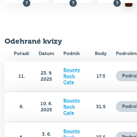
Odehrané kvízy
Pořadí
Datum
Podnik
Body
Podrobn
Bounty
23. 9.
Podro
11.
Rock
17.5
2025
Cafe
Bounty
10. 6.
Podro
6.
Rock
31.5
2025
Cafe
Bounty
3. 6.
Podro
6.
Rock
23.5
2025