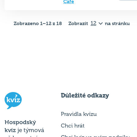
Zobrazeno 1–12 z 18
Zobrazit
na stránku
Důležité odkazy
Pravidla kvízu
Hospodský
Chci hrát
kvíz
je týmová
Chci kvíz ve svém podniku
vědomostní