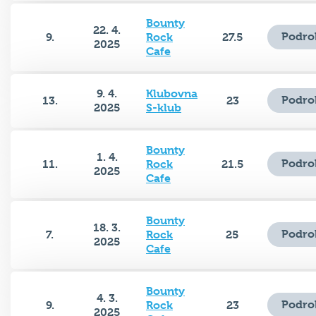
Bounty
22. 4.
Podro
9.
Rock
27.5
2025
Cafe
9. 4.
Klubovna
Podro
13.
23
2025
S-klub
Bounty
1. 4.
Podro
11.
Rock
21.5
2025
Cafe
Bounty
18. 3.
Podro
7.
Rock
25
2025
Cafe
Bounty
4. 3.
Podro
9.
Rock
23
2025
Cafe