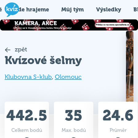
é
Kde hrajeme
Můj tým
Výsledky
B
zpět
Kvízové šelmy
Klubovna S-klub
,
Olomouc
442.5
35
24.6
Celkem bodů
Max. bodů
Průměr