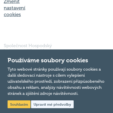
nastavení
cookies
Společnost Hospodský
kvíz s.r.o., sídlem Nové
sady 988/2, Staré Brno,
602 00 Brno, IČ:
Používáme soubory cookies
03980138, DIČ:
Nahoru
CZ03980138 je vedena
Tyto webové stránky používají soubory cookies a
pod spisovou značkou
další sledovací nástroje s cílem vylepšení
a oddílem 90428 C u
uživatelského prostředí, zobrazení přizpůsobeného
Krajského soudu v
obsahu a reklam, analýzy návštěvnosti webových
Brně.
stránek a zjištění zdroje návštěvnosti.
Souhlasím
Upravit mé předvolby