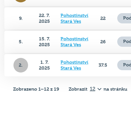
22. 7.
Pohostinství
Pod
9.
22
2025
Stará Ves
15. 7.
Pohostinství
Pod
5.
26
2025
Stará Ves
1. 7.
Pohostinství
Pod
2.
37.5
2025
Stará Ves
Zobrazeno 1–12 z 19
Zobrazit
na stránku