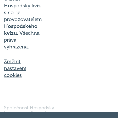
Hospodský kvíz
s.r.o. je
provozovatelem
Hospodského
kvízu
. Všechna
práva
vyhrazena.
Změnit
nastavení
cookies
Společnost Hospodský
kvíz s.r.o., sídlem Nové
sady 988/2, Staré Brno,