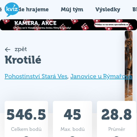
é
Kde hrajeme
Můj tým
Výsledky
B
zpět
Krotilé
Pohostinství Stará Ves
,
Janovice u Rýmařova
546.5
45
28.8
Celkem bodů
Max. bodů
Průměr