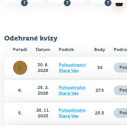
Odehrané kvízy
Pořadí
Datum
Podnik
Body
Podro
30. 6.
Pohostinství
Pod
3.
34
2026
Stará Ves
25. 2.
Pohostinství
Pod
6.
27.5
2026
Stará Ves
26. 11.
Pohostinství
Pod
5.
25.5
2025
Stará Ves