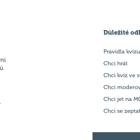
Důležité od
Pravidla kvízu
ní
Chci hrát
ků
Chci kvíz ve
Chci modero
Chci jet na M
.
Chci se zepta