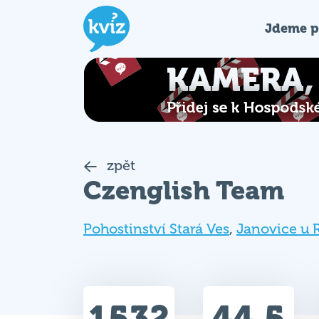
Jdeme p
zpět
Czenglish Team
Pohostinství Stará Ves
,
Janovice u
1532
44.5
Celkem bodů
Max. bodů