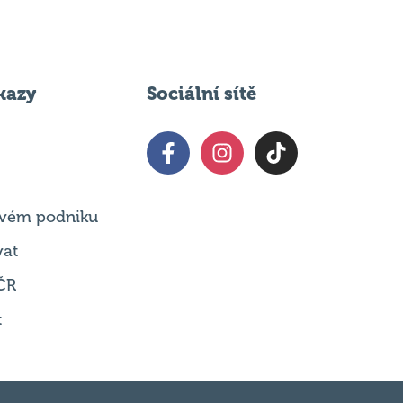
kazy
Sociální sítě
 svém podniku
vat
ČR
t