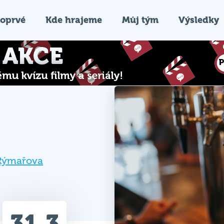
oprvé
Kde hrajeme
Můj tým
Výsledky
 Rýmařova
31.3
Průměr