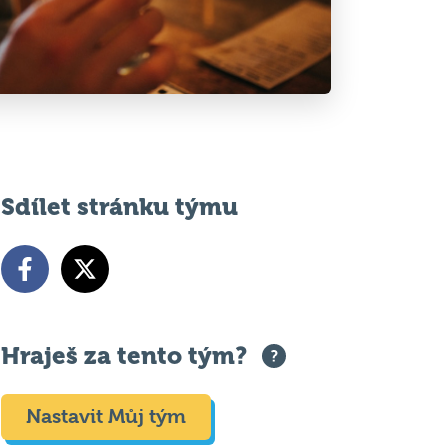
Sdílet stránku týmu
Hraješ za tento tým?
Nastavit Můj tým