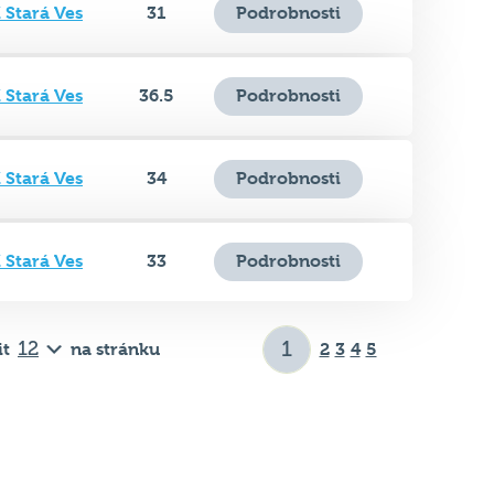
 Stará Ves
36.5
Podrobnosti
 Stará Ves
34
Podrobnosti
 Stará Ves
33
Podrobnosti
it
na stránku
2
3
4
5