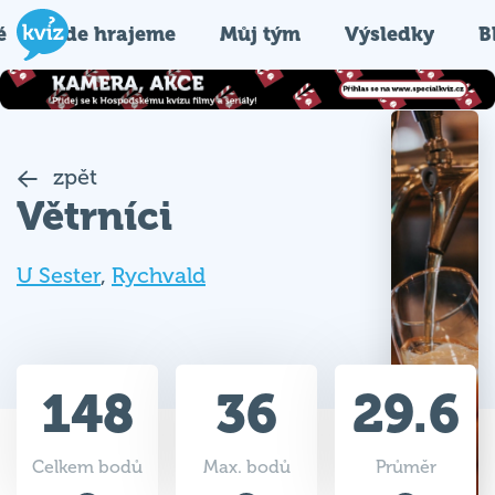
é
Kde hrajeme
Můj tým
Výsledky
B
zpět
Větrníci
U Sester
,
Rychvald
148
36
29.6
Celkem bodů
Max. bodů
Průměr