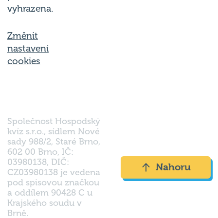
Změnit
nastavení
cookies
Společnost Hospodský
kvíz s.r.o., sídlem Nové
sady 988/2, Staré Brno,
602 00 Brno, IČ:
03980138, DIČ:
Nahoru
CZ03980138 je vedena
pod spisovou značkou
a oddílem 90428 C u
Krajského soudu v
Brně.