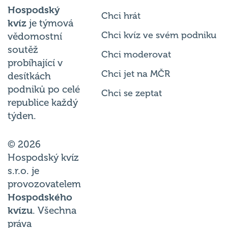
Hospodský
Chci hrát
kvíz
je týmová
Chci kvíz ve svém podniku
vědomostní
soutěž
Chci moderovat
probíhající v
Chci jet na MČR
desítkách
podniků po celé
Chci se zeptat
republice každý
týden.
© 2026
Hospodský kvíz
s.r.o. je
provozovatelem
Hospodského
kvízu
. Všechna
práva
vyhrazena.