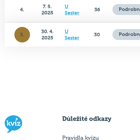
7. 5.
U
Podrobn
4.
36
2025
Sester
30. 4.
U
Podrobn
3.
30
2025
Sester
Důležité odkazy
Pravidla kvízu