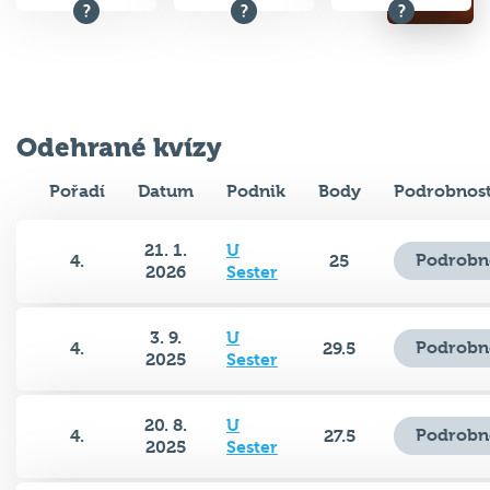
Odehrané kvízy
Pořadí
Datum
Podnik
Body
Podrobnost
21. 1.
U
Podrobn
4.
25
2026
Sester
3. 9.
U
Podrobn
4.
29.5
2025
Sester
20. 8.
U
Podrobn
4.
27.5
2025
Sester