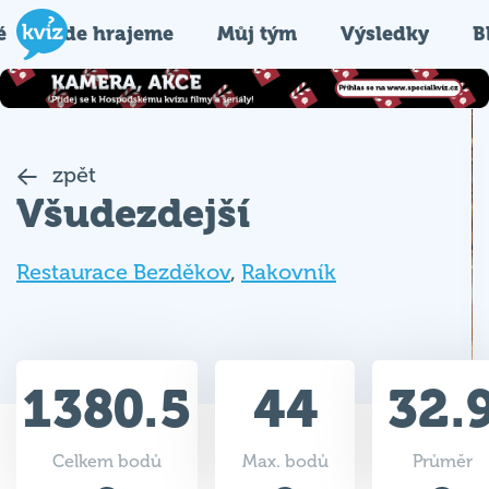
é
Kde hrajeme
Můj tým
Výsledky
B
zpět
Všudezdejší
Restaurace Bezděkov
,
Rakovník
1380.5
44
32.
Celkem bodů
Max. bodů
Průměr