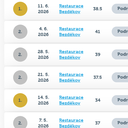
11. 6.
Restaurace
Podr
1.
38.5
2026
Bezděkov
4. 6.
Restaurace
Podr
2.
41
2026
Bezděkov
28. 5.
Restaurace
Podr
2.
39
2026
Bezděkov
21. 5.
Restaurace
Podr
2.
37.5
2026
Bezděkov
14. 5.
Restaurace
Podr
1.
34
2026
Bezděkov
7. 5.
Restaurace
Podr
2.
37
2026
Bezděkov