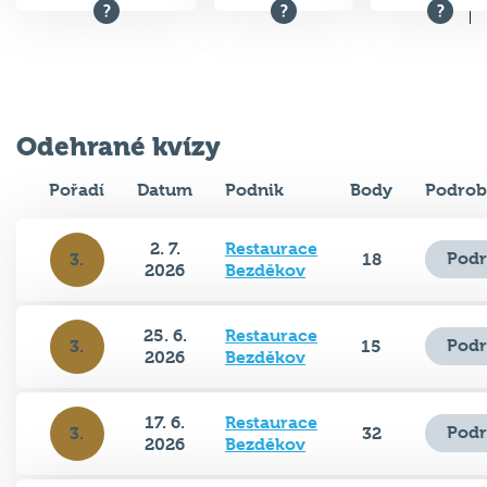
Odehrané kvízy
Pořadí
Datum
Podnik
Body
Podrob
2. 7.
Restaurace
Podr
3.
18
2026
Bezděkov
25. 6.
Restaurace
Podr
3.
15
2026
Bezděkov
17. 6.
Restaurace
Podr
3.
32
2026
Bezděkov