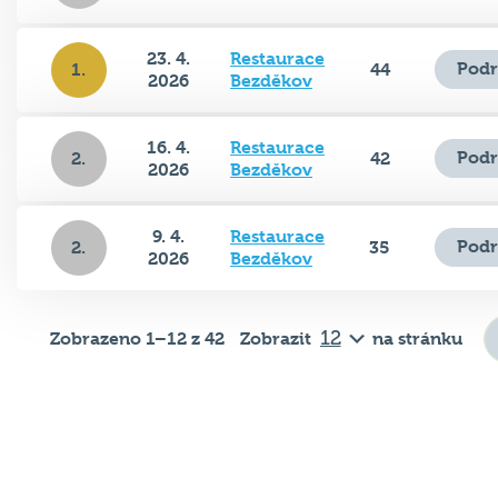
23. 4.
Restaurace
Podr
1.
44
2026
Bezděkov
16. 4.
Restaurace
Podr
2.
42
2026
Bezděkov
9. 4.
Restaurace
Podr
2.
35
2026
Bezděkov
Zobrazeno 1–12 z 42
Zobrazit
na stránku