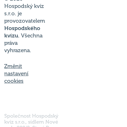
Hospodský kvíz
s.r.o. je
provozovatelem
Hospodského
kvízu
. Všechna
práva
vyhrazena.
Změnit
nastavení
cookies
Společnost Hospodský
kvíz s.r.o., sídlem Nové
sady 988/2, Staré Brno,