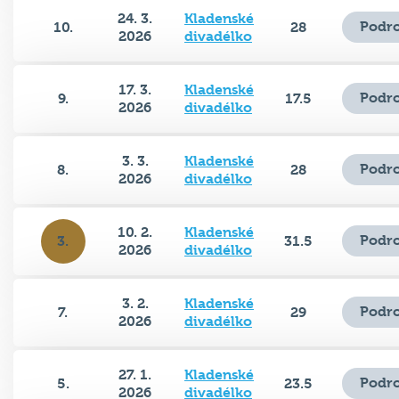
24. 3.
Kladenské
Podro
10.
28
2026
divadélko
17. 3.
Kladenské
Podro
9.
17.5
2026
divadélko
3. 3.
Kladenské
Podro
8.
28
2026
divadélko
10. 2.
Kladenské
Podro
3.
31.5
2026
divadélko
3. 2.
Kladenské
Podro
7.
29
2026
divadélko
27. 1.
Kladenské
Podro
5.
23.5
2026
divadélko