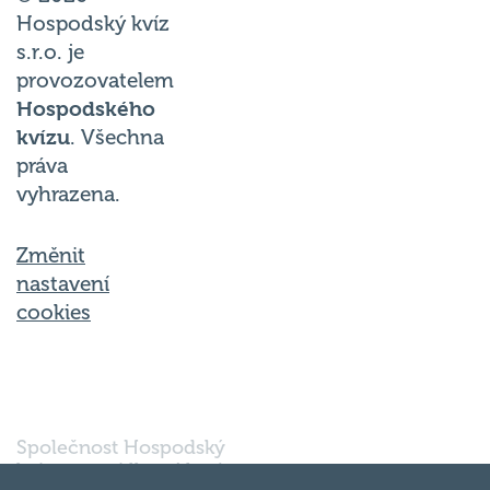
Hospodský kvíz
s.r.o. je
provozovatelem
Hospodského
kvízu
. Všechna
práva
vyhrazena.
Změnit
nastavení
cookies
Společnost Hospodský
kvíz s.r.o., sídlem Nové
sady 988/2, Staré Brno,