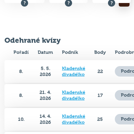
Odehrané kvízy
Pořadí
Datum
Podnik
Body
Podrobn
5. 5.
Kladenské
Podro
8.
22
2026
divadélko
21. 4.
Kladenské
Podro
8.
17
2026
divadélko
14. 4.
Kladenské
Podro
10.
25
2026
divadélko