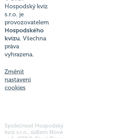
Hospodský kvíz
s.r.o. je
provozovatelem
Hospodského
kvízu
. Všechna
práva
vyhrazena.
Změnit
nastavení
cookies
Společnost Hospodský
kvíz s.r.o., sídlem Nové