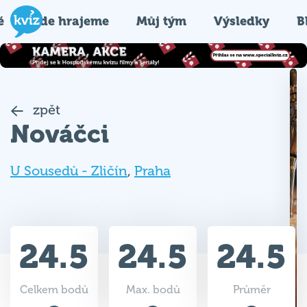
é
Kde hrajeme
Můj tým
Výsledky
B
zpět
Nováčci
U Sousedů - Zličín
,
Praha
24.5
24.5
24.5
Celkem bodů
Max. bodů
Průměr