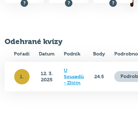
Odehrané kvízy
Pořadí
Datum
Podnik
Body
Podrobno
U
12. 3.
Podrob
1.
Sousedů
24.5
2025
- Zličín