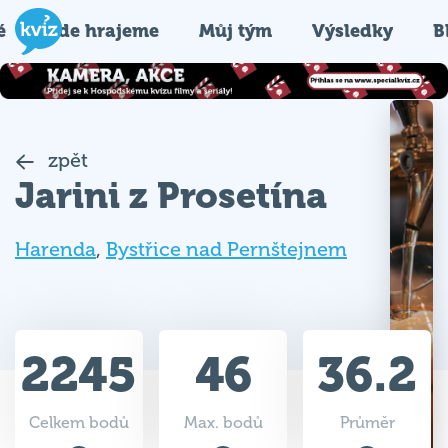
é
Kde hrajeme
Můj tým
Výsledky
B
zpět
Jarini z Prosetína
Harenda
,
Bystřice nad Pernštejnem
2245
46
36.2
Celkem bodů
Max. bodů
Průměr