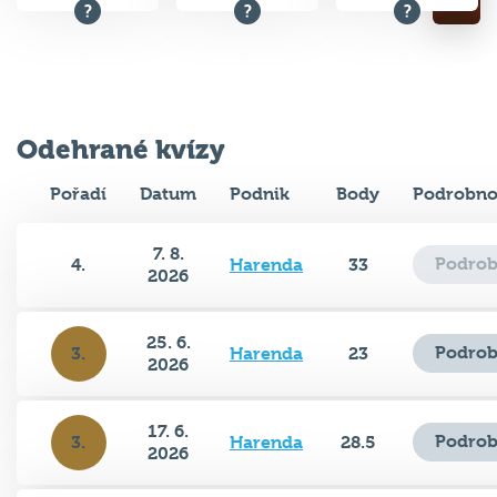
Odehrané kvízy
Pořadí
Datum
Podnik
Body
Podrobno
7. 8.
Podrob
4.
Harenda
33
2026
25. 6.
Podrob
3.
Harenda
23
2026
17. 6.
Podrob
3.
Harenda
28.5
2026