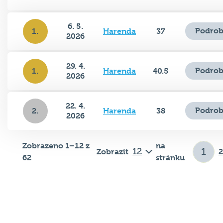
6. 5.
Podrob
1.
Harenda
37
2026
29. 4.
Podrob
1.
Harenda
40.5
2026
22. 4.
Podrob
2.
Harenda
38
2026
Zobrazeno 1–12 z
na
Zobrazit
2
62
stránku