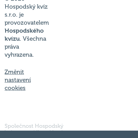
Hospodský kvíz
s.r.o. je
provozovatelem
Hospodského
kvízu
. Všechna
práva
vyhrazena.
Změnit
nastavení
cookies
Společnost Hospodský
kvíz s.r.o., sídlem Nové
sady 988/2, Staré Brno,