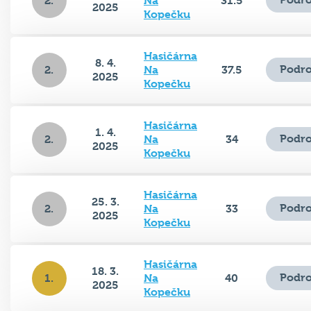
2.
Na
31.5
2025
Kopečku
Hasičárna
8. 4.
Podro
2.
Na
37.5
2025
Kopečku
Hasičárna
1. 4.
Podro
2.
Na
34
2025
Kopečku
Hasičárna
25. 3.
Podro
2.
Na
33
2025
Kopečku
Hasičárna
18. 3.
Podro
1.
Na
40
2025
Kopečku