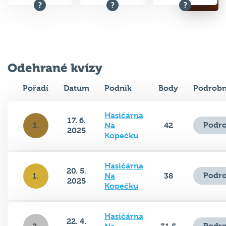
Odehrané kvízy
Pořadí
Datum
Podnik
Body
Podrobn
Hasičárna
17. 6.
Podro
3.
Na
42
2025
Kopečku
Hasičárna
20. 5.
Podro
1.
Na
38
2025
Kopečku
Hasičárna
22. 4.
Podro