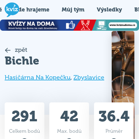
é
Kde hrajeme
Můj tým
Výsledky
B
zpět
Bichle
Hasičárna Na Kopečku
,
Zbyslavice
291
42
36.4
Celkem bodů
Max. bodů
Průměr