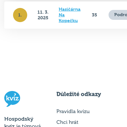
Hasičárna
11. 3.
Podro
1.
Na
35
2025
Kopečku
Důležité odkazy
Pravidla kvízu
Hospodský
Chci hrát
kvíz
je týmová