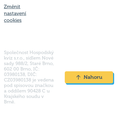
Změnit
nastavení
cookies
Společnost Hospodský
kvíz s.r.o., sídlem Nové
sady 988/2, Staré Brno,
602 00 Brno, IČ:
03980138, DIČ:
Nahoru
CZ03980138 je vedena
pod spisovou značkou
a oddílem 90428 C u
Krajského soudu v
Brně.