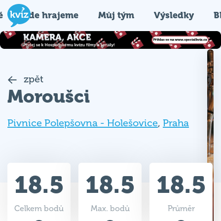
é
Kde hrajeme
Můj tým
Výsledky
B
zpět
Moroušci
Pivnice Polepšovna - Holešovice
,
Praha
18.5
18.5
18.5
Celkem bodů
Max. bodů
Průměr