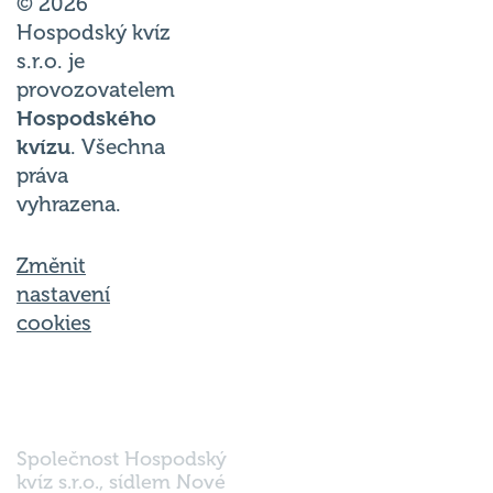
Hospodský kvíz
s.r.o. je
provozovatelem
Hospodského
kvízu
. Všechna
práva
vyhrazena.
Změnit
nastavení
cookies
Společnost Hospodský
kvíz s.r.o., sídlem Nové
sady 988/2, Staré Brno,