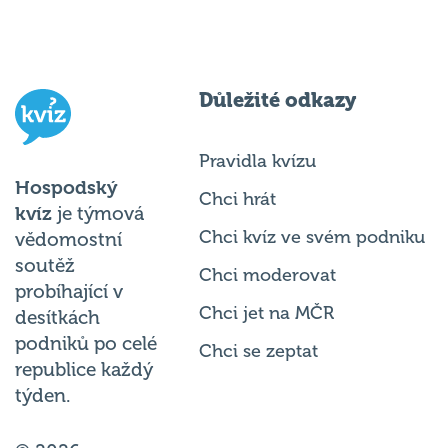
Důležité odkazy
Pravidla kvízu
Hospodský
Chci hrát
kvíz
je týmová
Chci kvíz ve svém podniku
vědomostní
soutěž
Chci moderovat
probíhající v
Chci jet na MČR
desítkách
podniků po celé
Chci se zeptat
republice každý
týden.
© 2026