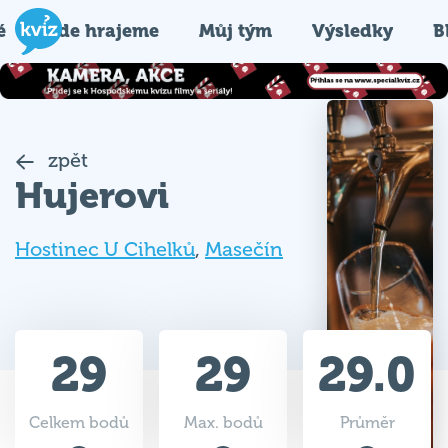
é
Kde hrajeme
Můj tým
Výsledky
B
zpět
Hujerovi
Hostinec U Cihelků
,
Masečín
29
29
29.0
Celkem bodů
Max. bodů
Průměr