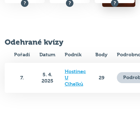
Odehrané kvízy
Pořadí
Datum
Podnik
Body
Podrobno
Hostinec
5. 4.
Podrob
7.
U
29
2025
Cihelků