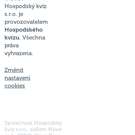
Hospodský kvíz
s.r.o. je
provozovatelem
Hospodského
kvízu
. Všechna
práva
vyhrazena.
Změnit
nastavení
cookies
Společnost Hospodský
kvíz s.r.o., sídlem Nové