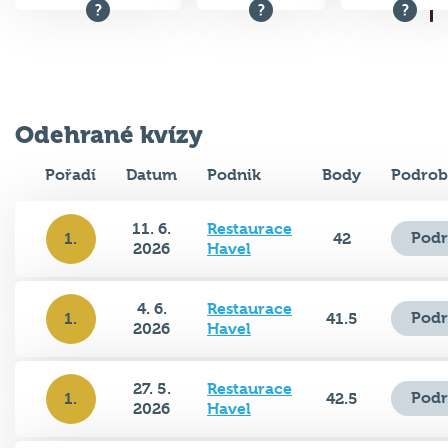
Odehrané kvízy
Pořadí
Datum
Podnik
Body
Podrob
11. 6.
Restaurace
Podr
1.
42
2026
Havel
4. 6.
Restaurace
Podr
1.
41.5
2026
Havel
27. 5.
Restaurace
Podr
1.
42.5
2026
Havel