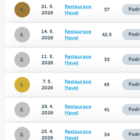
21. 5.
Restaurace
Podr
3.
37
2026
Havel
14. 5.
Restaurace
Podr
2.
42.5
2026
Havel
11. 5.
Restaurace
Podr
2.
33
2026
Havel
7. 5.
Restaurace
Podr
1.
45
2026
Havel
29. 4.
Restaurace
Podr
2.
41
2026
Havel
23. 4.
Restaurace
Podr
2.
34
2026
Havel