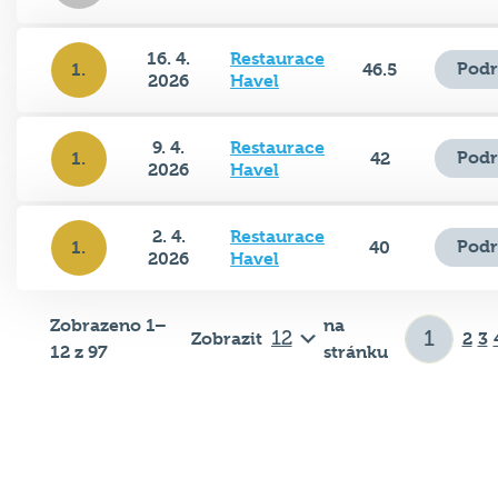
16. 4.
Restaurace
Podr
1.
46.5
2026
Havel
9. 4.
Restaurace
Podr
1.
42
2026
Havel
2. 4.
Restaurace
Podr
1.
40
2026
Havel
Zobrazeno 1–
na
Zobrazit
2
3
12 z 97
stránku