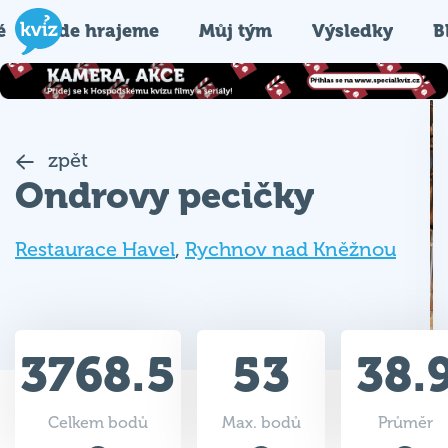
é
Kde hrajeme
Můj tým
Výsledky
B
zpět
Ondrovy pecičky
Restaurace Havel
,
Rychnov nad Kněžnou
3768.5
53
38.
Celkem bodů
Max. bodů
Průměr