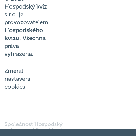
Hospodský kvíz
s.r.o. je
provozovatelem
Hospodského
kvízu
. Všechna
práva
vyhrazena.
Změnit
nastavení
cookies
Společnost Hospodský
kvíz s.r.o., sídlem Nové