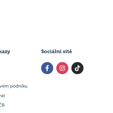
kazy
Sociální sítě
 svém podniku
vat
ČR
t