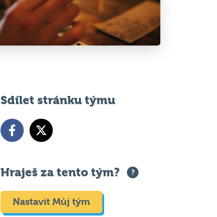
Sdílet stránku týmu
Hraješ za tento tým?
Nastavit Můj tým