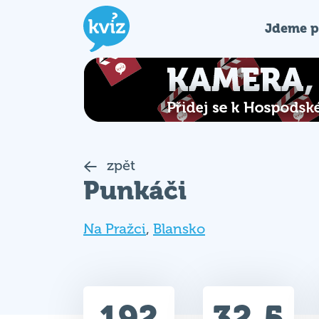
Jdeme p
zpět
Punkáči
Na Pražci
,
Blansko
192
32.5
Celkem bodů
Max. bodů