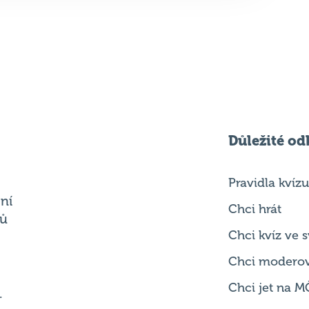
Důležité od
Pravidla kvízu
ní
Chci hrát
ků
Chci kvíz ve
Chci modero
Chci jet na M
.
Chci se zepta