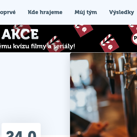
oprvé
Kde hrajeme
Můj tým
Výsledky
24.0
Průměr