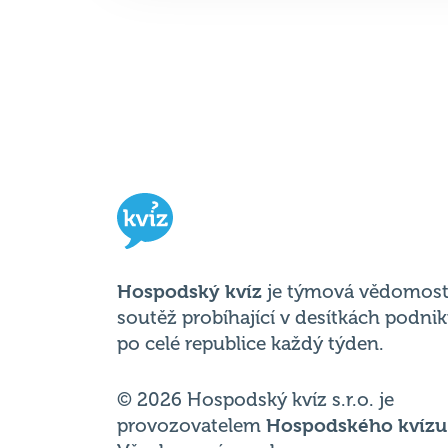
Hospodský kvíz
je týmová vědomost
soutěž probíhající v desítkách podni
po celé republice každý týden.
© 2026 Hospodský kvíz s.r.o. je
provozovatelem
Hospodského kvízu
Všechna práva vyhrazena.
Změnit nastavení cookies